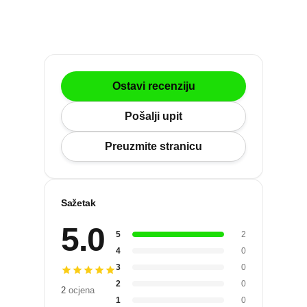
Po gradu ili mjestu
Posljednje recenzije
Ostavi recenziju
Dodaj tvrtku
Pošalji upit
Ostavi recenziju
Preuzmite stranicu
Sažetak
ri
5.0
5
2
4
0
3
0
2
0
2
ocjena
1
0