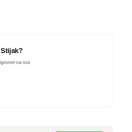
Stijak
?
odgovore na sva