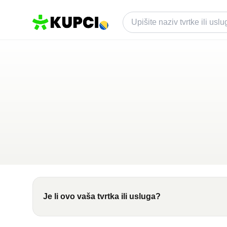
Advokatska kancel
Banja Luka
,
BA
Kategorija ·
Usluge
5.0
·
2 recenzije
Je li ovo vaša tvrtka ili usluga?