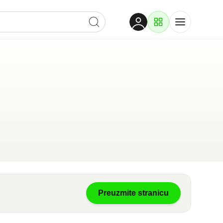
Dobrodošli
Prijavite se za pristup
Proizvodi i rješenja
Prijavi se
Preuzmite stranicu
Po kategoriji