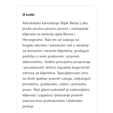
O tvrtki
Advokatska kancelarija Stijak Banja Luka
pruža stručnu pravnu pomoć i zastupanje
klijenata na teritoriji cijele Bosne i
Hercegovine. Naš tim se oslanja na
bogato iskustvo i posvećen rad u saradnji
sa domaćim i stranim klijentima, pružajući
podršku u svim poslovnim i pravnim
aktivnostima. Vođeni principima povjerenja
i pouzdanosti, težimo izgradnji dugoročnih
odnosa sa klijentima. Specijalizovani smo
za širok spektar pravnih usluga, uključujući
porodično, građansko, radno i privredno
pravo. Naš glavni pokretač je zadovoljstvo
klijenata i uspješno rješavanje pravnih
izazova kroz profesionalan i diskretan
pristup