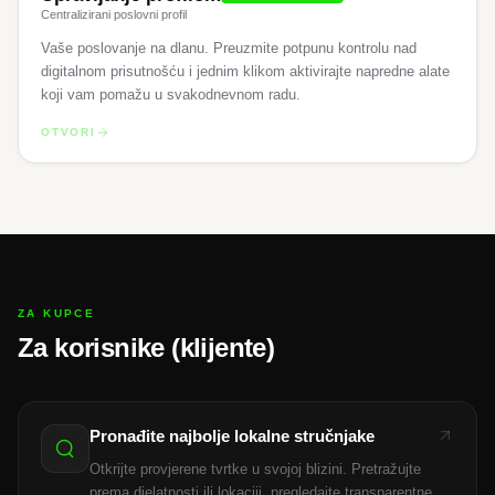
Centralizirani poslovni profil
Vaše poslovanje na dlanu. Preuzmite potpunu kontrolu nad
digitalnom prisutnošću i jednim klikom aktivirajte napredne alate
koji vam pomažu u svakodnevnom radu.
OTVORI
ZA KUPCE
Za korisnike (klijente)
Pronađite najbolje lokalne stručnjake
Otkrijte provjerene tvrtke u svojoj blizini. Pretražujte
prema djelatnosti ili lokaciji, pregledajte transparentne