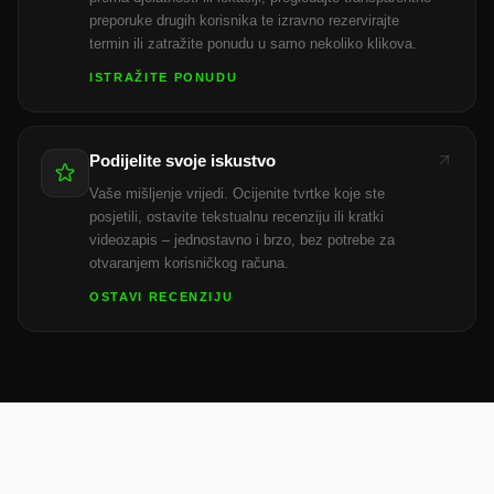
preporuke drugih korisnika te izravno rezervirajte
termin ili zatražite ponudu u samo nekoliko klikova.
ISTRAŽITE PONUDU
Podijelite svoje iskustvo
Vaše mišljenje vrijedi. Ocijenite tvrtke koje ste
posjetili, ostavite tekstualnu recenziju ili kratki
videozapis – jednostavno i brzo, bez potrebe za
otvaranjem korisničkog računa.
OSTAVI RECENZIJU
Hrvatska