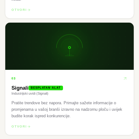
OTVORI
03
Signali
BESPLATAN ALAT
Industrijski uvidi (Signali)
Pratite trendove bez napora. Primajte sažete informacije o
promjenama u vašoj branši izravno na nadzornu ploču i uvijek
budite korak ispred konkurencije.
OTVORI