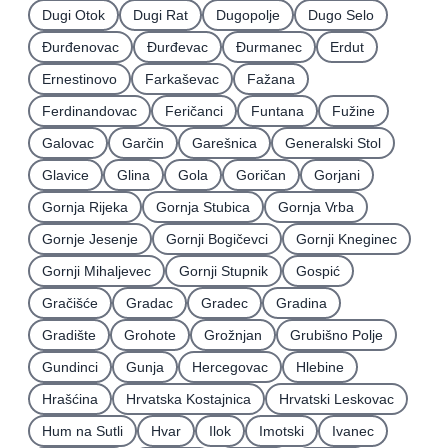
Dugi Otok
Dugi Rat
Dugopolje
Dugo Selo
Ðurđenovac
Ðurđevac
Ðurmanec
Erdut
Ernestinovo
Farkaševac
Fažana
Ferdinandovac
Feričanci
Funtana
Fužine
Galovac
Garčin
Garešnica
Generalski Stol
Glavice
Glina
Gola
Goričan
Gorjani
Gornja Rijeka
Gornja Stubica
Gornja Vrba
Gornje Jesenje
Gornji Bogičevci
Gornji Kneginec
Gornji Mihaljevec
Gornji Stupnik
Gospić
Gračišće
Gradac
Gradec
Gradina
Gradište
Grohote
Grožnjan
Grubišno Polje
Gundinci
Gunja
Hercegovac
Hlebine
Hrašćina
Hrvatska Kostajnica
Hrvatski Leskovac
Hum na Sutli
Hvar
Ilok
Imotski
Ivanec