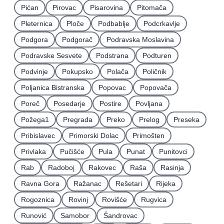
Pićan
Pirovac
Pisarovina
Pitomača
Pleternica
Ploče
Podbablje
Podcrkavlje
Podgora
Podgorač
Podravska Moslavina
Podravske Sesvete
Podstrana
Podturen
Podvinje
Pokupsko
Polača
Poličnik
Poljanica Bistranska
Popovac
Popovača
Poreč
Posedarje
Postire
Povljana
Požega1
Pregrada
Preko
Prelog
Preseka
Pribislavec
Primorski Dolac
Primošten
Privlaka
Pučišće
Pula
Punat
Punitovci
Rab
Radoboj
Rakovec
Raša
Rasinja
Ravna Gora
Ražanac
Rešetari
Rijeka
Rogoznica
Rovinj
Rovišće
Rugvica
Runović
Samobor
Šandrovac