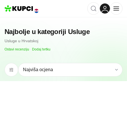
Najbolje u kategoriji
Usluge
Usluge
u
Hrvatskoj
Ostavi recenziju
·
Dodaj tvrtku
5.0
(
4
)
Odvjetničko društvo KUŽELIČKI & MUČNJAK, d.o.o.
Zagreb, HR