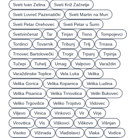
Sveti Ivan Zelina
Sveti Križ Začretje
Sveti Lovreč Pazenatički
Sveti Martin na Muri
Sveti Petar Orehovec
Sveti Petar u Šumi
Svetvinčenat
Tar
Tinjan
Tisno
Tompojevci
Tordinci
Tovarnik
Tribunj
Trilj
Trnava
Trnovec Bartolovečki
Trogir
Trpanj
Trpinja
Tučepi
Tuhelj
Umag
Valpovo
Varaždin
Varaždinske Toplice
Vela Luka
Velika
Velika Gorica
Velika Kopanica
Velika Ludina
Velika Pisanica
Velika Trnovitica
Veliki Bukovec
Veliko Trgovišće
Veliko Trojstvo
Vidovec
Viljevo
Vinica
Vinkovci
Vir
Virje
Virovitica
Vis
Viškovci
Viškovo
Višnjan
Visoko
Vižinada
Vladislavci
Vlaka
Vodice