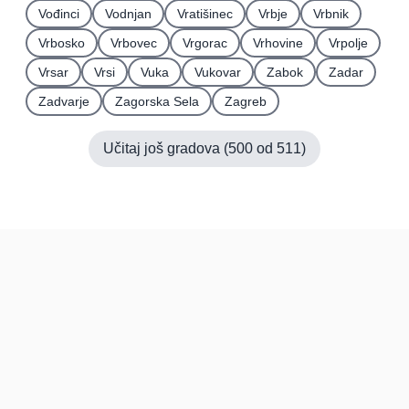
Vođinci
Vodnjan
Vratišinec
Vrbje
Vrbnik
Vrbosko
Vrbovec
Vrgorac
Vrhovine
Vrpolje
Vrsar
Vrsi
Vuka
Vukovar
Zabok
Zadar
Zadvarje
Zagorska Sela
Zagreb
Učitaj još gradova (
500
od
511
)
Hrvatska
Pravi kupci, prave recenzije.
Recenzije
Platforma
Recenzije po mjestima
O nama
Recenzije po kategorijama
Paketi