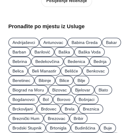
Posljednje recenzije
Pronađite po mjestu iz Usluge
Andrijaševci
Antunovac
Babina Greda
Bakar
Barban
Barilović
Baška
Baška Voda
Bebrina
Bedekovčina
Bedenica
Bednja
Belica
Beli Manastir
Belišće
Benkovac
Beretinec
Bibinje
Bilice
Bilje
Biograd na Moru
Bizovac
Bjelovar
Blato
Bogdanovci
Bol
Borovo
Bošnjaci
Brckovljani
Brdovec
Brela
Breznica
Breznički Hum
Brezovac
Bribir
Brodski Stupnik
Brtonigla
Budinšćina
Buje