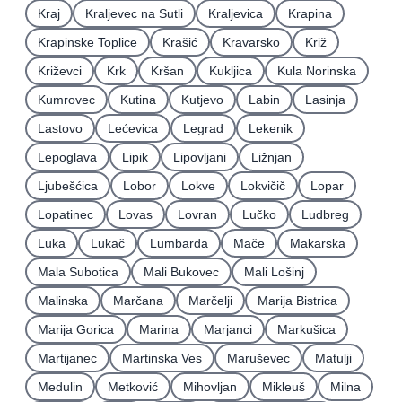
Kraj
Kraljevec na Sutli
Kraljevica
Krapina
Krapinske Toplice
Krašić
Kravarsko
Križ
Križevci
Krk
Kršan
Kukljica
Kula Norinska
Kumrovec
Kutina
Kutjevo
Labin
Lasinja
Lastovo
Lećevica
Legrad
Lekenik
Lepoglava
Lipik
Lipovljani
Ližnjan
Ljubešćica
Lobor
Lokve
Lokvičič
Lopar
Lopatinec
Lovas
Lovran
Lučko
Ludbreg
Luka
Lukač
Lumbarda
Mače
Makarska
Mala Subotica
Mali Bukovec
Mali Lošinj
Malinska
Marčana
Marčelji
Marija Bistrica
Marija Gorica
Marina
Marjanci
Markušica
Martijanec
Martinska Ves
Maruševec
Matulji
Medulin
Metković
Mihovljan
Mikleuš
Milna