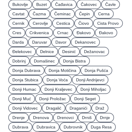
Bukovlje
Buzet
Čađavica
Čakovec
Čavle
Cavtat
Čazma
Čeminac
Čepin
Cerna
Cernik
Cerovlje
Cestica
Čiovo
Cista Provo
Cres
Crikvenica
Crnac
Đakovo
Ðakovo
Darda
Daruvar
Davor
Dekanovec
Ðelekovec
Delnice
Desinić
Dežanovac
Dobrinj
Domašinec
Donja Bistra
Donja Dubrava
Donja Motičina
Donja Pušća
Donja Stubica
Donja Voća
Donji Andrijevci
Donji Humac
Donji Kraljevec
Donji Miholjac
Donji Muć
Donji Proložac
Donji Seget
Donji Vidovec
Dragalić
Draganići
Draž
Drenje
Drenova
Drenovci
Drniš
Drnje
Dubrava
Dubravica
Dubrovnik
Duga Resa