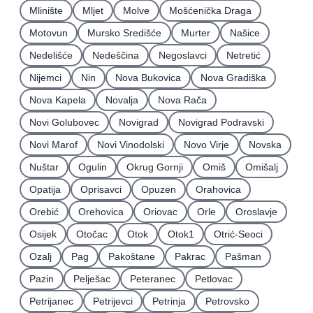
Mlinište
Mljet
Molve
Mošćenička Draga
Motovun
Mursko Središće
Murter
Našice
Nedelišće
Nedeščina
Negoslavci
Netretić
Nijemci
Nin
Nova Bukovica
Nova Gradiška
Nova Kapela
Novalja
Nova Rača
Novi Golubovec
Novigrad
Novigrad Podravski
Novi Marof
Novi Vinodolski
Novo Virje
Novska
Nuštar
Ogulin
Okrug Gornji
Omiš
Omišalj
Opatija
Oprisavci
Opuzen
Orahovica
Orebić
Orehovica
Oriovac
Orle
Oroslavje
Osijek
Otočac
Otok
Otok1
Otrić-Seoci
Ozalj
Pag
Pakoštane
Pakrac
Pašman
Pazin
Pelješac
Peteranec
Petlovac
Petrijanec
Petrijevci
Petrinja
Petrovsko