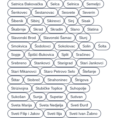
Satnica Ðakovačka
Selca
Selnica
Semeljci
Šenkovec
Šestanovac
Sesvete
Severin
Šibenik
Sibinj
Sikirevci
Sinj
Sisak
Škabrnje
Skrad
Skradin
Slano
Slatina
Slavonski Brod
Slavonski Šamac
Slunj
Smokvica
Šodolovci
Sokolovac
Solin
Šolta
Sopje
Špišić-Bukovica
Split
Sračinec
Srebreno
Stankovci
Starigrad
Stari Jankovci
Stari Mikanovci
Staro Petrovo Selo
Štefanje
Štitar
Stobreč
Strahoninec
Štrigova
Strizivojna
Stubičke Toplice
Suhopolje
Sukošan
Sunja
Supetar
Sutivan
Sveta Marija
Sveta Nedjelja
Sveti Ðurđ
Sveti Filip i Jakov
Sveti Ilija
Sveti Ivan Žabno