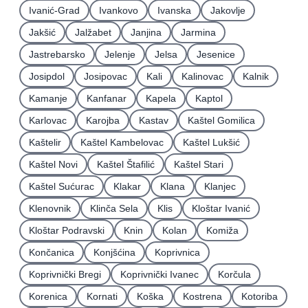
Ivanić-Grad
Ivankovo
Ivanska
Jakovlje
Jakšić
Jalžabet
Janjina
Jarmina
Jastrebarsko
Jelenje
Jelsa
Jesenice
Josipdol
Josipovac
Kali
Kalinovac
Kalnik
Kamanje
Kanfanar
Kapela
Kaptol
Karlovac
Karojba
Kastav
Kaštel Gomilica
Kaštelir
Kaštel Kambelovac
Kaštel Lukšić
Kaštel Novi
Kaštel Štafilić
Kaštel Stari
Kaštel Sućurac
Klakar
Klana
Klanjec
Klenovnik
Klinča Sela
Klis
Kloštar Ivanić
Kloštar Podravski
Knin
Kolan
Komiža
Končanica
Konjšćina
Koprivnica
Koprivnički Bregi
Koprivnički Ivanec
Korčula
Korenica
Kornati
Koška
Kostrena
Kotoriba