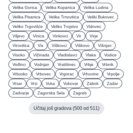
Velika Gorica
Velika Kopanica
Velika Ludina
Velika Pisanica
Velika Trnovitica
Veliki Bukovec
Veliko Trgovišće
Veliko Trojstvo
Vidovec
Viljevo
Vinica
Vinkovci
Vir
Virje
Virovitica
Vis
Viškovci
Viškovo
Višnjan
Visoko
Vižinada
Vladislavci
Vlaka
Vodice
Vođinci
Vodnjan
Vratišinec
Vrbje
Vrbnik
Vrbosko
Vrbovec
Vrgorac
Vrhovine
Vrpolje
Vrsar
Vrsi
Vuka
Vukovar
Zabok
Zadar
Zadvarje
Zagorska Sela
Zagreb
Učitaj još gradova (
500
od
511
)