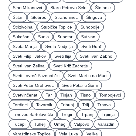
Stari Mikanovci
Staro Petrovo Selo
Štefanje
Štitar
Stobreč
Strahoninec
Štrigova
Strizivojna
Stubičke Toplice
Suhopolje
Sukošan
Sunja
Supetar
Sutivan
Sveta Marija
Sveta Nedjelja
Sveti Ðurđ
Sveti Filip i Jakov
Sveti Ilija
Sveti Ivan Žabno
Sveti Ivan Zelina
Sveti Križ Začretje
Sveti Lovreč Pazenatički
Sveti Martin na Muri
Sveti Petar Orehovec
Sveti Petar u Šumi
Svetvinčenat
Tar
Tinjan
Tisno
Tompojevci
Tordinci
Tovarnik
Tribunj
Trilj
Trnava
Trnovec Bartolovečki
Trogir
Trpanj
Trpinja
Tučepi
Tuhelj
Umag
Valpovo
Varaždin
Varaždinske Toplice
Vela Luka
Velika