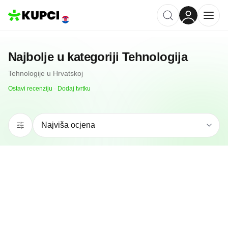
Najbolje u kategoriji
Tehnologija
Tehnologije
u
Hrvatskoj
Ostavi recenziju
·
Dodaj tvrtku
5.0
(
1
)
START DIGITAL
Split, HR