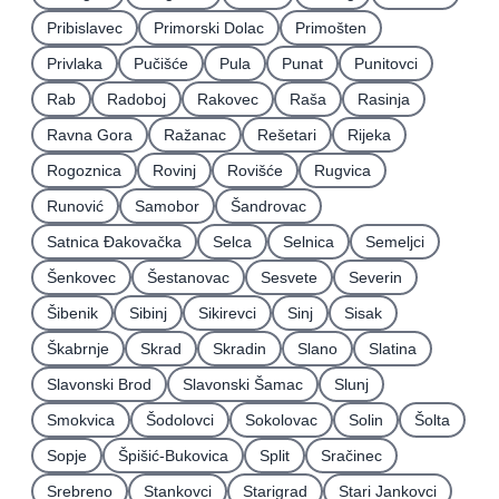
Pribislavec
Primorski Dolac
Primošten
Privlaka
Pučišće
Pula
Punat
Punitovci
Rab
Radoboj
Rakovec
Raša
Rasinja
Ravna Gora
Ražanac
Rešetari
Rijeka
Rogoznica
Rovinj
Rovišće
Rugvica
Runović
Samobor
Šandrovac
Satnica Ðakovačka
Selca
Selnica
Semeljci
Šenkovec
Šestanovac
Sesvete
Severin
Šibenik
Sibinj
Sikirevci
Sinj
Sisak
Škabrnje
Skrad
Skradin
Slano
Slatina
Slavonski Brod
Slavonski Šamac
Slunj
Smokvica
Šodolovci
Sokolovac
Solin
Šolta
Sopje
Špišić-Bukovica
Split
Sračinec
Srebreno
Stankovci
Starigrad
Stari Jankovci