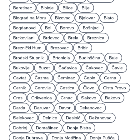
Beretinec
Bibinje
Bilice
Bilje
Biograd na Moru
Bizovac
Bjelovar
Blato
Bogdanovci
Bol
Borovo
Bošnjaci
Brckovljani
Brdovec
Brela
Breznica
Breznički Hum
Brezovac
Bribir
Brodski Stupnik
Brtonigla
Budinšćina
Buje
Bukovlje
Buzet
Čađavica
Čakovec
Čavle
Cavtat
Čazma
Čeminac
Čepin
Cerna
Cernik
Cerovlje
Cestica
Čiovo
Cista Provo
Cres
Crikvenica
Crnac
Đakovo
Ðakovo
Darda
Daruvar
Davor
Dekanovec
Ðelekovec
Delnice
Desinić
Dežanovac
Dobrinj
Domašinec
Donja Bistra
Donja Dubrava
Donja Motičina
Donja Pušća