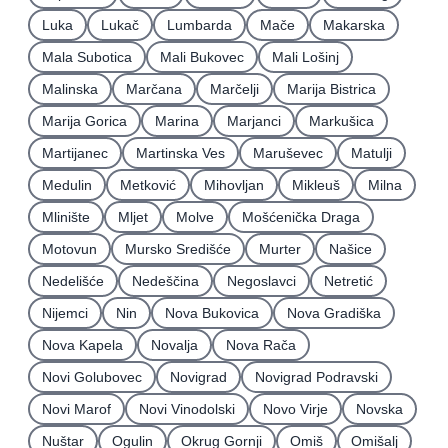
Luka
Lukač
Lumbarda
Mače
Makarska
Mala Subotica
Mali Bukovec
Mali Lošinj
Malinska
Marčana
Marčelji
Marija Bistrica
Marija Gorica
Marina
Marjanci
Markušica
Martijanec
Martinska Ves
Maruševec
Matulji
Medulin
Metković
Mihovljan
Mikleuš
Milna
Mlinište
Mljet
Molve
Mošćenička Draga
Motovun
Mursko Središće
Murter
Našice
Nedelišće
Nedeščina
Negoslavci
Netretić
Nijemci
Nin
Nova Bukovica
Nova Gradiška
Nova Kapela
Novalja
Nova Rača
Novi Golubovec
Novigrad
Novigrad Podravski
Novi Marof
Novi Vinodolski
Novo Virje
Novska
Nuštar
Ogulin
Okrug Gornji
Omiš
Omišalj