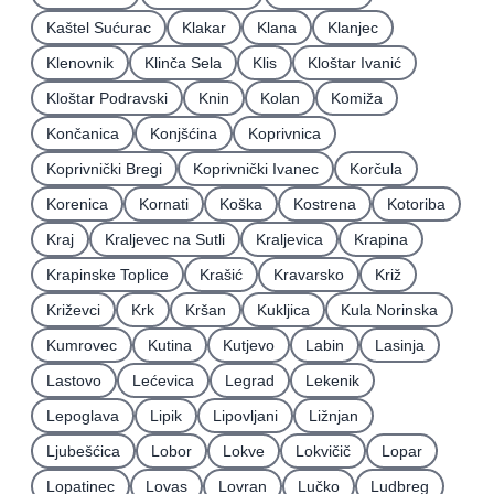
Kaštel Sućurac
Klakar
Klana
Klanjec
Klenovnik
Klinča Sela
Klis
Kloštar Ivanić
Kloštar Podravski
Knin
Kolan
Komiža
Končanica
Konjšćina
Koprivnica
Koprivnički Bregi
Koprivnički Ivanec
Korčula
Korenica
Kornati
Koška
Kostrena
Kotoriba
Kraj
Kraljevec na Sutli
Kraljevica
Krapina
Krapinske Toplice
Krašić
Kravarsko
Križ
Križevci
Krk
Kršan
Kukljica
Kula Norinska
Kumrovec
Kutina
Kutjevo
Labin
Lasinja
Lastovo
Lećevica
Legrad
Lekenik
Lepoglava
Lipik
Lipovljani
Ližnjan
Ljubešćica
Lobor
Lokve
Lokvičič
Lopar
Lopatinec
Lovas
Lovran
Lučko
Ludbreg