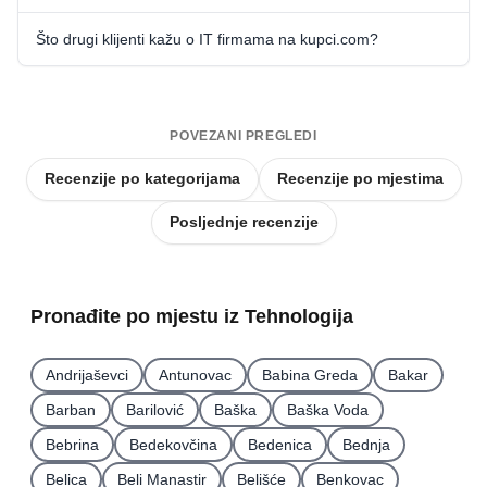
Što drugi klijenti kažu o IT firmama na kupci.com?
POVEZANI PREGLEDI
Recenzije po kategorijama
Recenzije po mjestima
Posljednje recenzije
Pronađite po mjestu iz Tehnologija
Andrijaševci
Antunovac
Babina Greda
Bakar
Barban
Barilović
Baška
Baška Voda
Bebrina
Bedekovčina
Bedenica
Bednja
Belica
Beli Manastir
Belišće
Benkovac