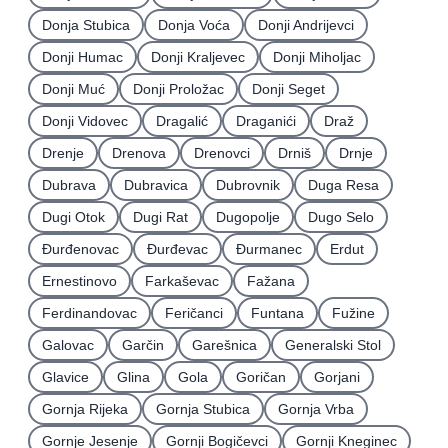
Donja Stubica
Donja Voća
Donji Andrijevci
Donji Humac
Donji Kraljevec
Donji Miholjac
Donji Muć
Donji Proložac
Donji Seget
Donji Vidovec
Dragalić
Draganići
Draž
Drenje
Drenova
Drenovci
Drniš
Drnje
Dubrava
Dubravica
Dubrovnik
Duga Resa
Dugi Otok
Dugi Rat
Dugopolje
Dugo Selo
Ðurđenovac
Ðurđevac
Ðurmanec
Erdut
Ernestinovo
Farkaševac
Fažana
Ferdinandovac
Feričanci
Funtana
Fužine
Galovac
Garčin
Garešnica
Generalski Stol
Glavice
Glina
Gola
Goričan
Gorjani
Gornja Rijeka
Gornja Stubica
Gornja Vrba
Gornje Jesenje
Gornji Bogičevci
Gornji Kneginec