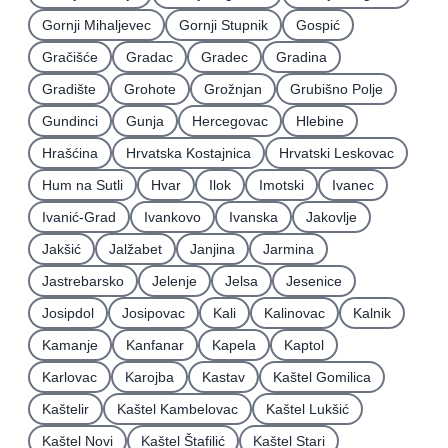
Gornji Mihaljevec
Gornji Stupnik
Gospić
Gračišće
Gradac
Gradec
Gradina
Gradište
Grohote
Grožnjan
Grubišno Polje
Gundinci
Gunja
Hercegovac
Hlebine
Hrašćina
Hrvatska Kostajnica
Hrvatski Leskovac
Hum na Sutli
Hvar
Ilok
Imotski
Ivanec
Ivanić-Grad
Ivankovo
Ivanska
Jakovlje
Jakšić
Jalžabet
Janjina
Jarmina
Jastrebarsko
Jelenje
Jelsa
Jesenice
Josipdol
Josipovac
Kali
Kalinovac
Kalnik
Kamanje
Kanfanar
Kapela
Kaptol
Karlovac
Karojba
Kastav
Kaštel Gomilica
Kaštelir
Kaštel Kambelovac
Kaštel Lukšić
Kaštel Novi
Kaštel Štafilić
Kaštel Stari