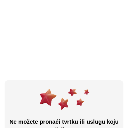
N/A
(0 recenzija)
Geoplan D O O - Čakovec
Čakovec, HR
Učitaj više
Ne možete pronaći tvrtku ili uslugu koju