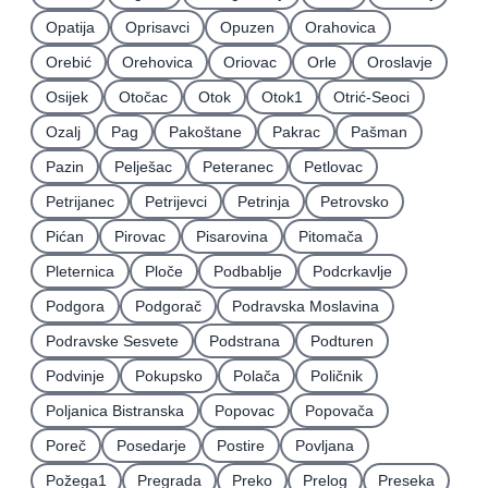
Opatija
Oprisavci
Opuzen
Orahovica
Orebić
Orehovica
Oriovac
Orle
Oroslavje
Osijek
Otočac
Otok
Otok1
Otrić-Seoci
Ozalj
Pag
Pakoštane
Pakrac
Pašman
Pazin
Pelješac
Peteranec
Petlovac
Petrijanec
Petrijevci
Petrinja
Petrovsko
Pićan
Pirovac
Pisarovina
Pitomača
Pleternica
Ploče
Podbablje
Podcrkavlje
Podgora
Podgorač
Podravska Moslavina
Podravske Sesvete
Podstrana
Podturen
Podvinje
Pokupsko
Polača
Poličnik
Poljanica Bistranska
Popovac
Popovača
Poreč
Posedarje
Postire
Povljana
Požega1
Pregrada
Preko
Prelog
Preseka