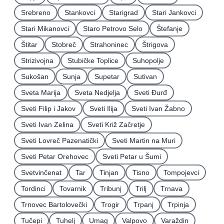
Srebreno
Stankovci
Starigrad
Stari Jankovci
Stari Mikanovci
Staro Petrovo Selo
Štefanje
Štitar
Stobreč
Strahoninec
Štrigova
Strizivojna
Stubičke Toplice
Suhopolje
Sukošan
Sunja
Supetar
Sutivan
Sveta Marija
Sveta Nedjelja
Sveti Ðurđ
Sveti Filip i Jakov
Sveti Ilija
Sveti Ivan Žabno
Sveti Ivan Zelina
Sveti Križ Začretje
Sveti Lovreč Pazenatički
Sveti Martin na Muri
Sveti Petar Orehovec
Sveti Petar u Šumi
Svetvinčenat
Tar
Tinjan
Tisno
Tompojevci
Tordinci
Tovarnik
Tribunj
Trilj
Trnava
Trnovec Bartolovečki
Trogir
Trpanj
Trpinja
Tučepi
Tuhelj
Umag
Valpovo
Varaždin