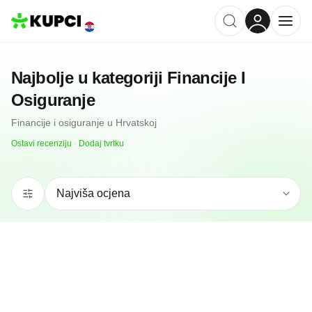
Najbolje u kategoriji
Financije I
Osiguranje
Financije i osiguranje
u
Hrvatskoj
Ostavi recenziju
·
Dodaj tvrtku
5.0
(
3
)
Exchange Office 24 Split
Split, HR