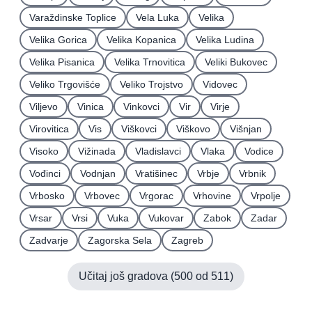
Varaždinske Toplice
Vela Luka
Velika
Velika Gorica
Velika Kopanica
Velika Ludina
Velika Pisanica
Velika Trnovitica
Veliki Bukovec
Veliko Trgovišće
Veliko Trojstvo
Vidovec
Viljevo
Vinica
Vinkovci
Vir
Virje
Virovitica
Vis
Viškovci
Viškovo
Višnjan
Visoko
Vižinada
Vladislavci
Vlaka
Vodice
Vođinci
Vodnjan
Vratišinec
Vrbje
Vrbnik
Vrbosko
Vrbovec
Vrgorac
Vrhovine
Vrpolje
Vrsar
Vrsi
Vuka
Vukovar
Zabok
Zadar
Zadvarje
Zagorska Sela
Zagreb
Učitaj još gradova (
500
od
511
)