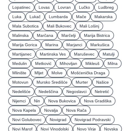
Lopatinec
Lovas
Lovran
Lučko
Ludbreg
Luka
Lukač
Lumbarda
Mače
Makarska
Mala Subotica
Mali Bukovec
Mali Lošinj
Malinska
Marčana
Marčelji
Marija Bistrica
Marija Gorica
Marina
Marjanci
Markušica
Martijanec
Martinska Ves
Maruševec
Matulji
Medulin
Metković
Mihovljan
Mikleuš
Milna
Mlinište
Mljet
Molve
Mošćenička Draga
Motovun
Mursko Središće
Murter
Našice
Nedelišće
Nedeščina
Negoslavci
Netretić
Nijemci
Nin
Nova Bukovica
Nova Gradiška
Nova Kapela
Novalja
Nova Rača
Novi Golubovec
Novigrad
Novigrad Podravski
Novi Marof
Novi Vinodolski
Novo Virje
Novska