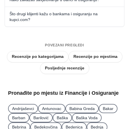
Što drugi klijenti kažu o bankama i osiguranju na
kupci.com?
POVEZANI PREGLEDI
Recenzije po kategorijama
Recenzije po mjestima
Posljednje recenzije
Pronađite po mjestu iz Financije i Osiguranje
Andrijaševci
Antunovac
Babina Greda
Bakar
Barban
Barilović
Baška
Baška Voda
Bebrina
Bedekovčina
Bedenica
Bednja