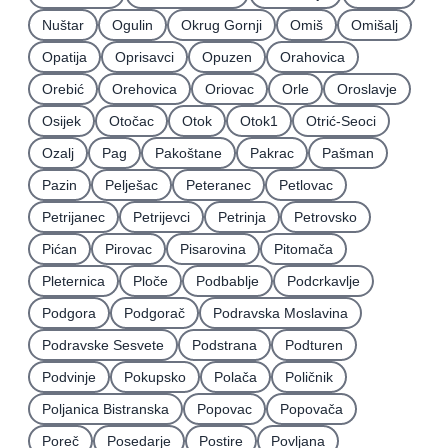
Nuštar
Ogulin
Okrug Gornji
Omiš
Omišalj
Opatija
Oprisavci
Opuzen
Orahovica
Orebić
Orehovica
Oriovac
Orle
Oroslavje
Osijek
Otočac
Otok
Otok1
Otrić-Seoci
Ozalj
Pag
Pakoštane
Pakrac
Pašman
Pazin
Pelješac
Peteranec
Petlovac
Petrijanec
Petrijevci
Petrinja
Petrovsko
Pićan
Pirovac
Pisarovina
Pitomača
Pleternica
Ploče
Podbablje
Podcrkavlje
Podgora
Podgorač
Podravska Moslavina
Podravske Sesvete
Podstrana
Podturen
Podvinje
Pokupsko
Polača
Poličnik
Poljanica Bistranska
Popovac
Popovača
Poreč
Posedarje
Postire
Povljana