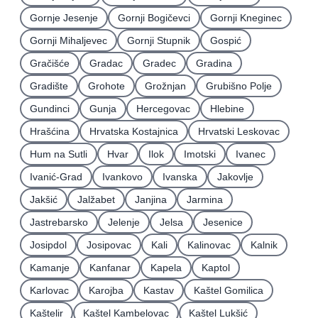
Gornje Jesenje
Gornji Bogičevci
Gornji Kneginec
Gornji Mihaljevec
Gornji Stupnik
Gospić
Gračišće
Gradac
Gradec
Gradina
Gradište
Grohote
Grožnjan
Grubišno Polje
Gundinci
Gunja
Hercegovac
Hlebine
Hrašćina
Hrvatska Kostajnica
Hrvatski Leskovac
Hum na Sutli
Hvar
Ilok
Imotski
Ivanec
Ivanić-Grad
Ivankovo
Ivanska
Jakovlje
Jakšić
Jalžabet
Janjina
Jarmina
Jastrebarsko
Jelenje
Jelsa
Jesenice
Josipdol
Josipovac
Kali
Kalinovac
Kalnik
Kamanje
Kanfanar
Kapela
Kaptol
Karlovac
Karojba
Kastav
Kaštel Gomilica
Kaštelir
Kaštel Kambelovac
Kaštel Lukšić