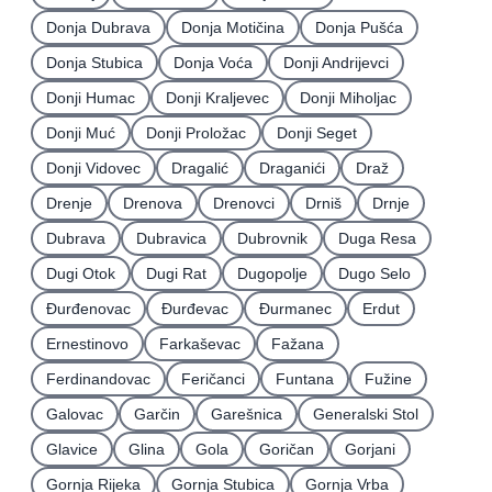
Donja Dubrava
Donja Motičina
Donja Pušća
Donja Stubica
Donja Voća
Donji Andrijevci
Donji Humac
Donji Kraljevec
Donji Miholjac
Donji Muć
Donji Proložac
Donji Seget
Donji Vidovec
Dragalić
Draganići
Draž
Drenje
Drenova
Drenovci
Drniš
Drnje
Dubrava
Dubravica
Dubrovnik
Duga Resa
Dugi Otok
Dugi Rat
Dugopolje
Dugo Selo
Ðurđenovac
Ðurđevac
Ðurmanec
Erdut
Ernestinovo
Farkaševac
Fažana
Ferdinandovac
Feričanci
Funtana
Fužine
Galovac
Garčin
Garešnica
Generalski Stol
Glavice
Glina
Gola
Goričan
Gorjani
Gornja Rijeka
Gornja Stubica
Gornja Vrba