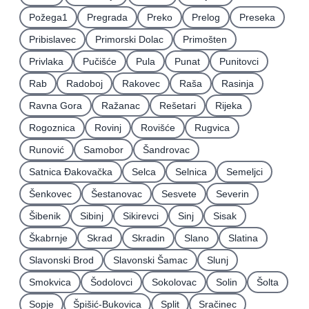
Požega1
Pregrada
Preko
Prelog
Preseka
Pribislavec
Primorski Dolac
Primošten
Privlaka
Pučišće
Pula
Punat
Punitovci
Rab
Radoboj
Rakovec
Raša
Rasinja
Ravna Gora
Ražanac
Rešetari
Rijeka
Rogoznica
Rovinj
Rovišće
Rugvica
Runović
Samobor
Šandrovac
Satnica Ðakovačka
Selca
Selnica
Semeljci
Šenkovec
Šestanovac
Sesvete
Severin
Šibenik
Sibinj
Sikirevci
Sinj
Sisak
Škabrnje
Skrad
Skradin
Slano
Slatina
Slavonski Brod
Slavonski Šamac
Slunj
Smokvica
Šodolovci
Sokolovac
Solin
Šolta
Sopje
Špišić-Bukovica
Split
Sračinec