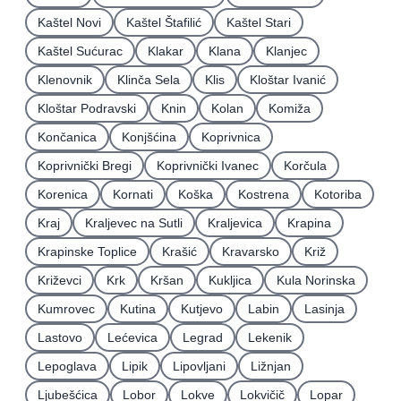
Kaštel Novi
Kaštel Štafilić
Kaštel Stari
Kaštel Sućurac
Klakar
Klana
Klanjec
Klenovnik
Klinča Sela
Klis
Kloštar Ivanić
Kloštar Podravski
Knin
Kolan
Komiža
Končanica
Konjšćina
Koprivnica
Koprivnički Bregi
Koprivnički Ivanec
Korčula
Korenica
Kornati
Koška
Kostrena
Kotoriba
Kraj
Kraljevec na Sutli
Kraljevica
Krapina
Krapinske Toplice
Krašić
Kravarsko
Križ
Križevci
Krk
Kršan
Kukljica
Kula Norinska
Kumrovec
Kutina
Kutjevo
Labin
Lasinja
Lastovo
Lećevica
Legrad
Lekenik
Lepoglava
Lipik
Lipovljani
Ližnjan
Ljubešćica
Lobor
Lokve
Lokvičič
Lopar