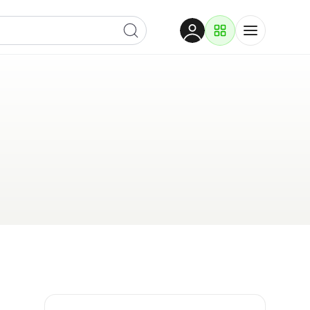
Dobrodošli
Prijavite se za pristup
Proizvodi i rješenja
Prijavi se
Po kategoriji