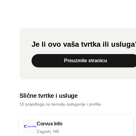
Je li ovo vaša tvrtka ili uslug
Preuzmite stranicu
Slične tvrtke i usluge
10 prijedloga na temelju kategorije i profila.
Corvus Info
Zagreb, HR