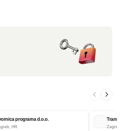
vornica programa d.o.o.
Transcom W
greb, HR
Zagreb, HR