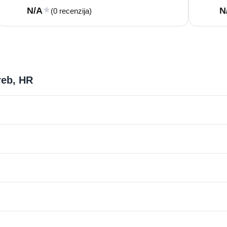
N/A
N
(0 recenzija)
reb, HR