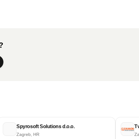
a?
Spyrosoft Solutions d.o.o.
T
Zagreb, HR
Za