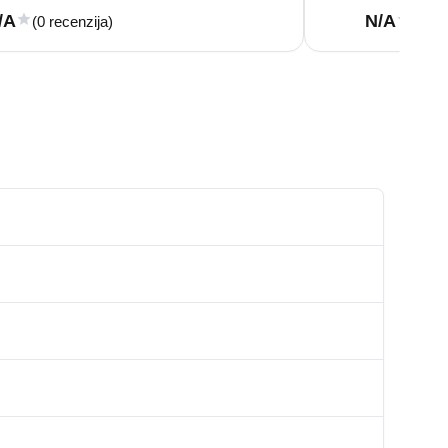
/A
N/A
(0 recenzija)
(0 re