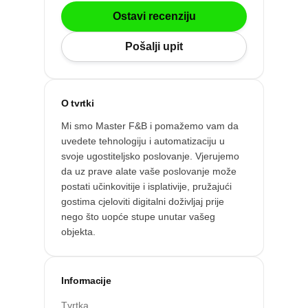
Po gradu ili mjestu
Ostavi recenziju
Pošalji upit
Posljednje recenzije
Dodaj tvrtku
O tvrtki
Mi smo Master F&B i pomažemo vam da
Ostavi recenziju
uvedete tehnologiju i automatizaciju u
svoje ugostiteljsko poslovanje. Vjerujemo
da uz prave alate vaše poslovanje može
postati učinkovitije i isplativije, pružajući
gostima cjeloviti digitalni doživljaj prije
nego što uopće stupe unutar vašeg
objekta.
Informacije
ri
Tvrtka