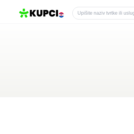
Master F&B
Zagreb
,
HR
Kategorija ·
Tehnologija
0.0
·
0 recenzija