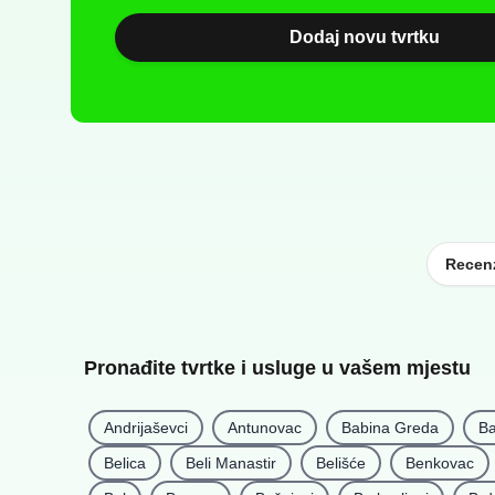
Dodaj novu tvrtku
Recenz
Pronađite tvrtke i usluge u vašem mjestu
Andrijaševci
Antunovac
Babina Greda
Ba
Belica
Beli Manastir
Belišće
Benkovac