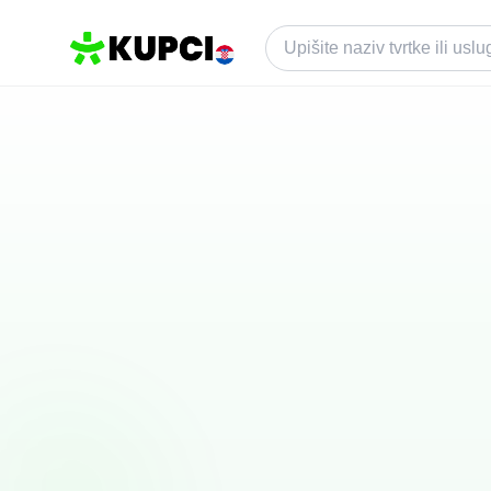
Tvrtke u
Radoboj
2026
. Pregled ocjena i lokacija.
Liste su složene tako da brzo uočite što su drugi ista
Ostavi recenziju
Dodajte tvrtku ili uslugu
Frizerski salon "Anica" vl. Anica Korade
Radoboj, HR
N/A
(0 recenzija)