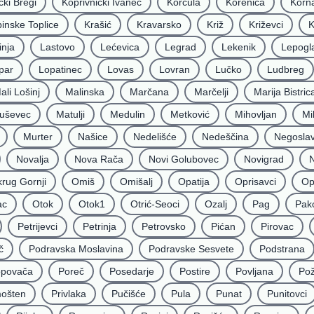
čki Bregi
Koprivnički Ivanec
Korčula
Korenica
Korna
inske Toplice
Krašić
Kravarsko
Križ
Križevci
K
inja
Lastovo
Lećevica
Legrad
Lekenik
Lepogl
par
Lopatinec
Lovas
Lovran
Lučko
Ludbreg
ali Lošinj
Malinska
Marčana
Marčelji
Marija Bistric
uševec
Matulji
Medulin
Metković
Mihovljan
Mi
Murter
Našice
Nedelišće
Nedeščina
Negoslav
Novalja
Nova Rača
Novi Golubovec
Novigrad
N
rug Gornji
Omiš
Omišalj
Opatija
Oprisavci
Op
ac
Otok
Otok1
Otrić-Seoci
Ozalj
Pag
Pak
Petrijevci
Petrinja
Petrovsko
Pićan
Pirovac
č
Podravska Moslavina
Podravske Sesvete
Podstrana
povača
Poreč
Posedarje
Postire
Povljana
Po
mošten
Privlaka
Pučišće
Pula
Punat
Punitovci