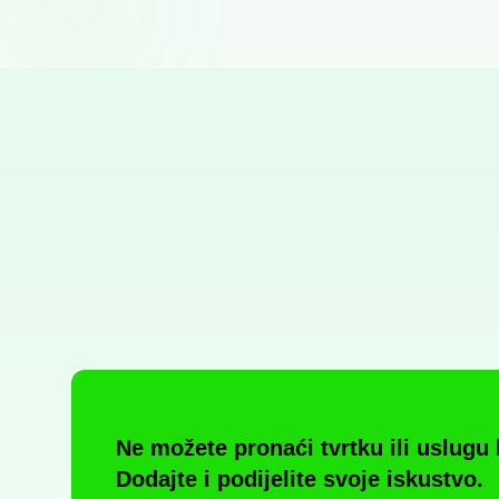
N/A
(0 recenzija)
Frizerski salon "Anica" vl. Anica Korade
Radoboj, HR
Ne možete pronaći tvrtku ili uslugu 
Dodajte i podijelite svoje iskustvo.