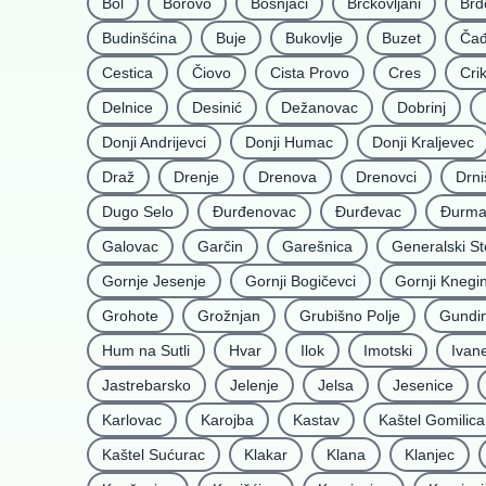
Bol
Borovo
Bošnjaci
Brckovljani
Brd
Budinšćina
Buje
Bukovlje
Buzet
Čađ
Cestica
Čiovo
Cista Provo
Cres
Cri
Delnice
Desinić
Dežanovac
Dobrinj
Donji Andrijevci
Donji Humac
Donji Kraljevec
Draž
Drenje
Drenova
Drenovci
Drni
Dugo Selo
Ðurđenovac
Ðurđevac
Ðurma
Galovac
Garčin
Garešnica
Generalski St
Gornje Jesenje
Gornji Bogičevci
Gornji Knegi
Grohote
Grožnjan
Grubišno Polje
Gundin
Hum na Sutli
Hvar
Ilok
Imotski
Ivan
Jastrebarsko
Jelenje
Jelsa
Jesenice
Karlovac
Karojba
Kastav
Kaštel Gomilica
Kaštel Sućurac
Klakar
Klana
Klanjec