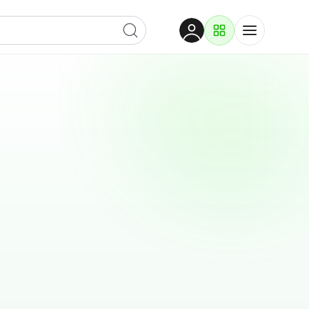
Dobrodošli
Prijavite se za pristup
Proizvodi i rješenja
Prijavi se
Po kategoriji