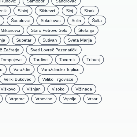
Runović
Samobor
Šandrovac
enik
Sibinj
Sikirevci
Sinj
Sisak
Šodolovci
Sokolovac
Solin
Šolta
i Mikanovci
Staro Petrovo Selo
Štefanje
nja
Supetar
Sutivan
Sveta Marija
iž Začretje
Sveti Lovreč Pazenatički
Tompojevci
Tordinci
Tovarnik
Tribunj
vo
Varaždin
Varaždinske Toplice
Veliki Bukovec
Veliko Trgovišće
Viškovo
Višnjan
Visoko
Vižinada
Vrgorac
Vrhovine
Vrpolje
Vrsar