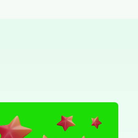
Po gradu ili mjestu
Posljednje recenzije
Dodaj tvrtku
Ostavi recenziju