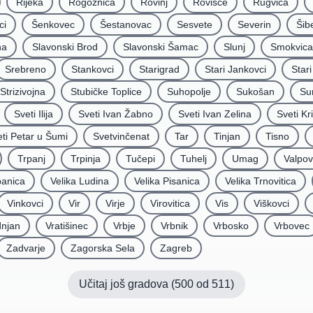
Rijeka
Rogoznica
Rovinj
Rovišće
Rugvica
ci
Šenkovec
Šestanovac
Sesvete
Severin
Šib
na
Slavonski Brod
Slavonski Šamac
Slunj
Smokvica
Srebreno
Stankovci
Starigrad
Stari Jankovci
Star
Strizivojna
Stubičke Toplice
Suhopolje
Sukošan
Su
Sveti Ilija
Sveti Ivan Žabno
Sveti Ivan Zelina
Sveti Kr
ti Petar u Šumi
Svetvinčenat
Tar
Tinjan
Tisno
Trpanj
Trpinja
Tučepi
Tuhelj
Umag
Valpo
panica
Velika Ludina
Velika Pisanica
Velika Trnovitica
Vinkovci
Vir
Virje
Virovitica
Vis
Viškovci
njan
Vratišinec
Vrbje
Vrbnik
Vrbosko
Vrbovec
Zadvarje
Zagorska Sela
Zagreb
Učitaj još gradova (
500
od
511
)