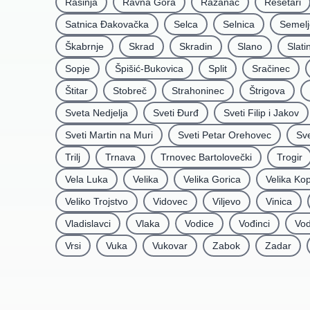
Rasinja
Ravna Gora
Ražanac
Rešetari
Satnica Ðakovačka
Selca
Selnica
Semelj
Škabrnje
Skrad
Skradin
Slano
Slati
Sopje
Špišić-Bukovica
Split
Sračinec
Štitar
Stobreč
Strahoninec
Štrigova
Sveta Nedjelja
Sveti Ðurđ
Sveti Filip i Jakov
Sveti Martin na Muri
Sveti Petar Orehovec
Sve
Trilj
Trnava
Trnovec Bartolovečki
Trogir
Vela Luka
Velika
Velika Gorica
Velika Ko
Veliko Trojstvo
Vidovec
Viljevo
Vinica
Vladislavci
Vlaka
Vodice
Vođinci
Vod
Vrsi
Vuka
Vukovar
Zabok
Zadar