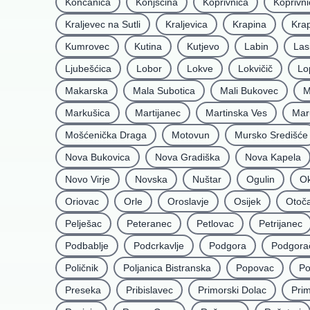
Končanica
Konjšćina
Koprivnica
Koprivni
Kraljevec na Sutli
Kraljevica
Krapina
Krap
Kumrovec
Kutina
Kutjevo
Labin
Las
Ljubešćica
Lobor
Lokve
Lokvičič
Lo
Makarska
Mala Subotica
Mali Bukovec
M
Markušica
Martijanec
Martinska Ves
Mar
Mošćenička Draga
Motovun
Mursko Središće
Nova Bukovica
Nova Gradiška
Nova Kapela
Novo Virje
Novska
Nuštar
Ogulin
Ok
Oriovac
Orle
Oroslavje
Osijek
Otoč
Pelješac
Peteranec
Petlovac
Petrijanec
Podbablje
Podcrkavlje
Podgora
Podgora
Poličnik
Poljanica Bistranska
Popovac
Po
Preseka
Pribislavec
Primorski Dolac
Pri