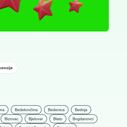
cenzije
ina
Bedekovčina
Bedenica
Bednja
Bizovac
Bjelovar
Blato
Bogdanovci