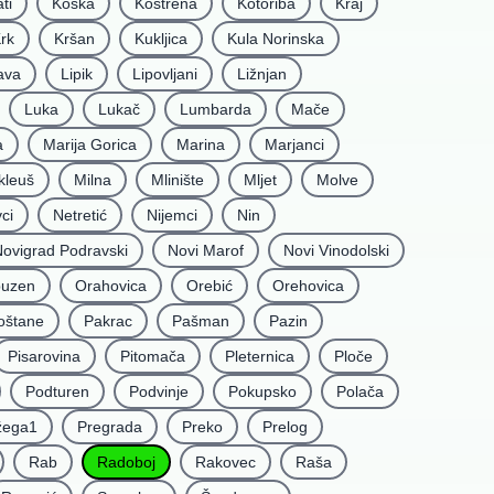
ti
Koška
Kostrena
Kotoriba
Kraj
rk
Kršan
Kukljica
Kula Norinska
ava
Lipik
Lipovljani
Ližnjan
Luka
Lukač
Lumbarda
Mače
a
Marija Gorica
Marina
Marjanci
kleuš
Milna
Mlinište
Mljet
Molve
ci
Netretić
Nijemci
Nin
ovigrad Podravski
Novi Marof
Novi Vinodolski
uzen
Orahovica
Orebić
Orehovica
oštane
Pakrac
Pašman
Pazin
Pisarovina
Pitomača
Pleternica
Ploče
Podturen
Podvinje
Pokupsko
Polača
žega1
Pregrada
Preko
Prelog
Rab
Radoboj
Rakovec
Raša