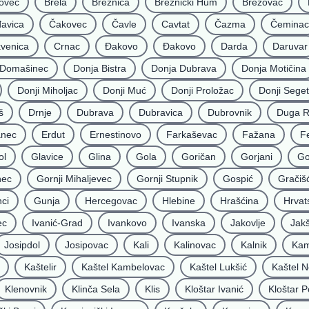
ovec
Brela
Breznica
Breznički Hum
Brezovac
avica
Čakovec
Čavle
Cavtat
Čazma
Čeminac
kvenica
Crnac
Đakovo
Ðakovo
Darda
Daruvar
Domašinec
Donja Bistra
Donja Dubrava
Donja Motičina
Donji Miholjac
Donji Muć
Donji Proložac
Donji Seget
š
Drnje
Dubrava
Dubravica
Dubrovnik
Duga 
nec
Erdut
Ernestinovo
Farkaševac
Fažana
F
ol
Glavice
Glina
Gola
Goričan
Gorjani
Go
nec
Gornji Mihaljevec
Gornji Stupnik
Gospić
Gračiš
ci
Gunja
Hercegovac
Hlebine
Hrašćina
Hrvat
ec
Ivanić-Grad
Ivankovo
Ivanska
Jakovlje
Jakš
Josipdol
Josipovac
Kali
Kalinovac
Kalnik
Kam
Kaštelir
Kaštel Kambelovac
Kaštel Lukšić
Kaštel N
Klenovnik
Klinča Sela
Klis
Kloštar Ivanić
Kloštar P