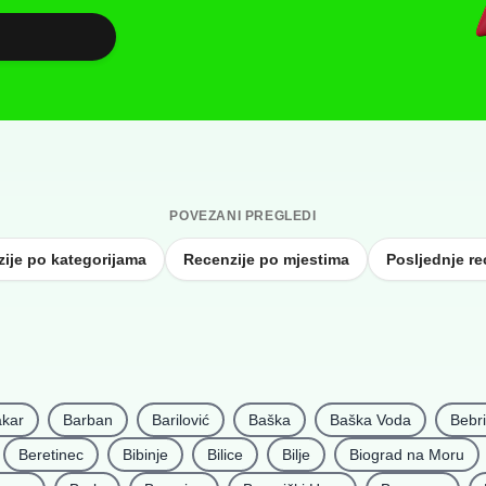
POVEZANI PREGLEDI
ije po kategorijama
Recenzije po mjestima
Posljednje re
kar
Barban
Barilović
Baška
Baška Voda
Bebr
Beretinec
Bibinje
Bilice
Bilje
Biograd na Moru