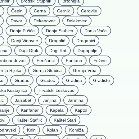
Bribir
Brodski Stupnik
Brtonigla
Čepin
Cerna
Cernik
Cerovlje
Davor
Dekanovec
Ðelekovec
Donja Pušća
Donja Stubica
Donja Voća
Donji Vidovec
Dragalić
Draganići
Resa
Dugi Otok
Dugi Rat
Dugopolje
erdinandovac
Feričanci
Funtana
Fužine
rnja Rijeka
Gornja Stubica
Gornja Vrba
će
Gradac
Gradec
Gradina
Gradište
ska Kostajnica
Hrvatski Leskovac
ić
Jalžabet
Janjina
Jarmina
anje
Kanfanar
Kapela
Kaptol
ovi
Kaštel Štafilić
Kaštel Stari
odravski
Knin
Kolan
Komiža