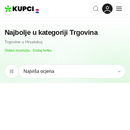
Najbolje u kategoriji
Trgovina
Trgovine
u
Hrvatskoj
Ostavi recenziju
·
Dodaj tvrtku
4.9
(
7
)
Kaufland Zagreb Peščenica Žitnjak
Zagreb, HR