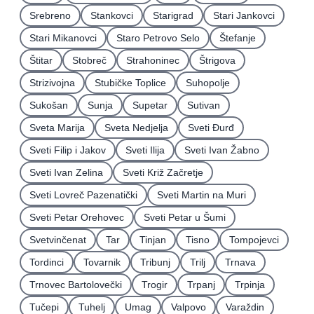
Srebreno
Stankovci
Starigrad
Stari Jankovci
Stari Mikanovci
Staro Petrovo Selo
Štefanje
Štitar
Stobreč
Strahoninec
Štrigova
Strizivojna
Stubičke Toplice
Suhopolje
Sukošan
Sunja
Supetar
Sutivan
Sveta Marija
Sveta Nedjelja
Sveti Ðurđ
Sveti Filip i Jakov
Sveti Ilija
Sveti Ivan Žabno
Sveti Ivan Zelina
Sveti Križ Začretje
Sveti Lovreč Pazenatički
Sveti Martin na Muri
Sveti Petar Orehovec
Sveti Petar u Šumi
Svetvinčenat
Tar
Tinjan
Tisno
Tompojevci
Tordinci
Tovarnik
Tribunj
Trilj
Trnava
Trnovec Bartolovečki
Trogir
Trpanj
Trpinja
Tučepi
Tuhelj
Umag
Valpovo
Varaždin