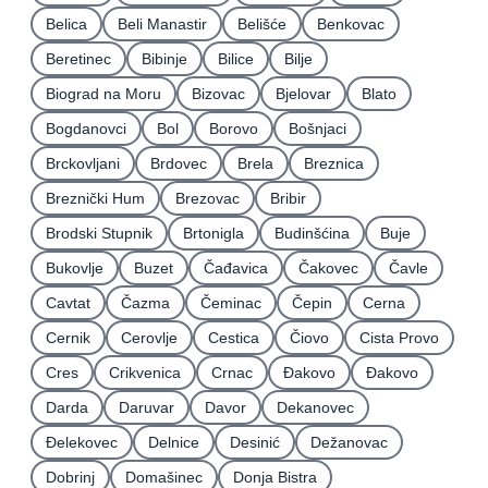
Belica
Beli Manastir
Belišće
Benkovac
Beretinec
Bibinje
Bilice
Bilje
Biograd na Moru
Bizovac
Bjelovar
Blato
Bogdanovci
Bol
Borovo
Bošnjaci
Brckovljani
Brdovec
Brela
Breznica
Breznički Hum
Brezovac
Bribir
Brodski Stupnik
Brtonigla
Budinšćina
Buje
Bukovlje
Buzet
Čađavica
Čakovec
Čavle
Cavtat
Čazma
Čeminac
Čepin
Cerna
Cernik
Cerovlje
Cestica
Čiovo
Cista Provo
Cres
Crikvenica
Crnac
Đakovo
Ðakovo
Darda
Daruvar
Davor
Dekanovec
Ðelekovec
Delnice
Desinić
Dežanovac
Dobrinj
Domašinec
Donja Bistra