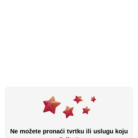
5.0
(
1
)
Maxi Konzum Osijek Ul Ive Tijardovića A
Osijek, HR
Učitaj više
Ne možete pronaći tvrtku ili uslugu koju