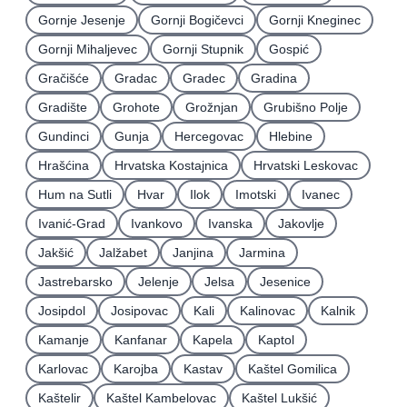
Gornje Jesenje
Gornji Bogičevci
Gornji Kneginec
Gornji Mihaljevec
Gornji Stupnik
Gospić
Gračišće
Gradac
Gradec
Gradina
Gradište
Grohote
Grožnjan
Grubišno Polje
Gundinci
Gunja
Hercegovac
Hlebine
Hrašćina
Hrvatska Kostajnica
Hrvatski Leskovac
Hum na Sutli
Hvar
Ilok
Imotski
Ivanec
Ivanić-Grad
Ivankovo
Ivanska
Jakovlje
Jakšić
Jalžabet
Janjina
Jarmina
Jastrebarsko
Jelenje
Jelsa
Jesenice
Josipdol
Josipovac
Kali
Kalinovac
Kalnik
Kamanje
Kanfanar
Kapela
Kaptol
Karlovac
Karojba
Kastav
Kaštel Gomilica
Kaštelir
Kaštel Kambelovac
Kaštel Lukšić