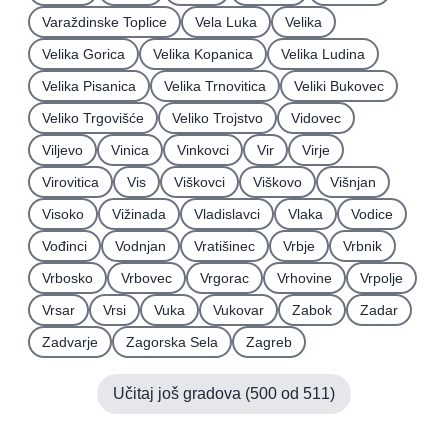
Varaždinske Toplice
Vela Luka
Velika
Velika Gorica
Velika Kopanica
Velika Ludina
Velika Pisanica
Velika Trnovitica
Veliki Bukovec
Veliko Trgovišće
Veliko Trojstvo
Vidovec
Viljevo
Vinica
Vinkovci
Vir
Virje
Virovitica
Vis
Viškovci
Viškovo
Višnjan
Visoko
Vižinada
Vladislavci
Vlaka
Vodice
Vođinci
Vodnjan
Vratišinec
Vrbje
Vrbnik
Vrbosko
Vrbovec
Vrgorac
Vrhovine
Vrpolje
Vrsar
Vrsi
Vuka
Vukovar
Zabok
Zadar
Zadvarje
Zagorska Sela
Zagreb
Učitaj još gradova (
500
od
511
)