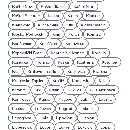
Kaštel Novi
Kaštel Štafilić
Kaštel Stari
Kaštel Sućurac
Klakar
Klana
Klanjec
Klenovnik
Klinča Sela
Klis
Kloštar Ivanić
Kloštar Podravski
Knin
Kolan
Komiža
Končanica
Konjšćina
Koprivnica
Koprivnički Bregi
Koprivnički Ivanec
Korčula
Korenica
Kornati
Koška
Kostrena
Kotoriba
Kraj
Kraljevec na Sutli
Kraljevica
Krapina
Krapinske Toplice
Krašić
Kravarsko
Križ
Križevci
Krk
Kršan
Kukljica
Kula Norinska
Kumrovec
Kutina
Kutjevo
Labin
Lasinja
Lastovo
Lećevica
Legrad
Lekenik
Lepoglava
Lipik
Lipovljani
Ližnjan
Ljubešćica
Lobor
Lokve
Lokvičič
Lopar