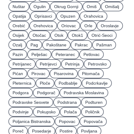
Nuštar
Ogulin
Okrug Gornji
Omiš
Omišalj
Opatija
Oprisavci
Opuzen
Orahovica
Orebić
Orehovica
Oriovac
Orle
Oroslavje
Osijek
Otočac
Otok
Otok1
Otrić-Seoci
Ozalj
Pag
Pakoštane
Pakrac
Pašman
Pazin
Pelješac
Peteranec
Petlovac
Petrijanec
Petrijevci
Petrinja
Petrovsko
Pićan
Pirovac
Pisarovina
Pitomača
Pleternica
Ploče
Podbablje
Podcrkavlje
Podgora
Podgorač
Podravska Moslavina
Podravske Sesvete
Podstrana
Podturen
Podvinje
Pokupsko
Polača
Poličnik
Poljanica Bistranska
Popovac
Popovača
Poreč
Posedarje
Postire
Povljana