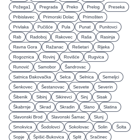
Požega1
Pregrada
Preko
Prelog
Preseka
Pribislavec
Primorski Dolac
Primošten
Privlaka
Pučišće
Pula
Punat
Punitovci
Rab
Radoboj
Rakovec
Raša
Rasinja
Ravna Gora
Ražanac
Rešetari
Rijeka
Rogoznica
Rovinj
Rovišće
Rugvica
Runović
Samobor
Šandrovac
Satnica Ðakovačka
Selca
Selnica
Semeljci
Šenkovec
Šestanovac
Sesvete
Severin
Šibenik
Sibinj
Sikirevci
Sinj
Sisak
Škabrnje
Skrad
Skradin
Slano
Slatina
Slavonski Brod
Slavonski Šamac
Slunj
Smokvica
Šodolovci
Sokolovac
Solin
Šolta
Sopje
Špišić-Bukovica
Split
Sračinec