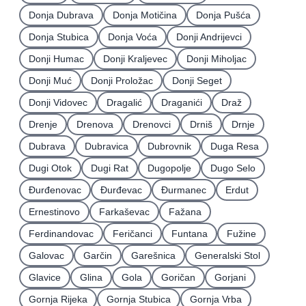
Donja Dubrava
Donja Motičina
Donja Pušća
Donja Stubica
Donja Voća
Donji Andrijevci
Donji Humac
Donji Kraljevec
Donji Miholjac
Donji Muć
Donji Proložac
Donji Seget
Donji Vidovec
Dragalić
Draganići
Draž
Drenje
Drenova
Drenovci
Drniš
Drnje
Dubrava
Dubravica
Dubrovnik
Duga Resa
Dugi Otok
Dugi Rat
Dugopolje
Dugo Selo
Ðurđenovac
Ðurđevac
Ðurmanec
Erdut
Ernestinovo
Farkaševac
Fažana
Ferdinandovac
Feričanci
Funtana
Fužine
Galovac
Garčin
Garešnica
Generalski Stol
Glavice
Glina
Gola
Goričan
Gorjani
Gornja Rijeka
Gornja Stubica
Gornja Vrba