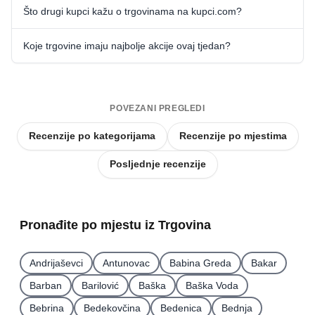
Što drugi kupci kažu o trgovinama na kupci.com?
Koje trgovine imaju najbolje akcije ovaj tjedan?
POVEZANI PREGLEDI
Recenzije po kategorijama
Recenzije po mjestima
Posljednje recenzije
Pronađite po mjestu iz Trgovina
Andrijaševci
Antunovac
Babina Greda
Bakar
Barban
Barilović
Baška
Baška Voda
Bebrina
Bedekovčina
Bedenica
Bednja