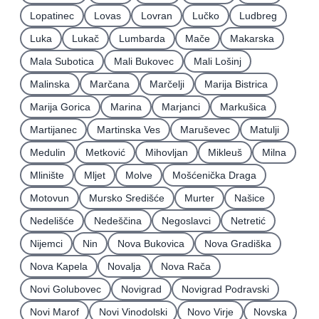
Lopatinec
Lovas
Lovran
Lučko
Ludbreg
Luka
Lukač
Lumbarda
Mače
Makarska
Mala Subotica
Mali Bukovec
Mali Lošinj
Malinska
Marčana
Marčelji
Marija Bistrica
Marija Gorica
Marina
Marjanci
Markušica
Martijanec
Martinska Ves
Maruševec
Matulji
Medulin
Metković
Mihovljan
Mikleuš
Milna
Mlinište
Mljet
Molve
Mošćenička Draga
Motovun
Mursko Središće
Murter
Našice
Nedelišće
Nedeščina
Negoslavci
Netretić
Nijemci
Nin
Nova Bukovica
Nova Gradiška
Nova Kapela
Novalja
Nova Rača
Novi Golubovec
Novigrad
Novigrad Podravski
Novi Marof
Novi Vinodolski
Novo Virje
Novska