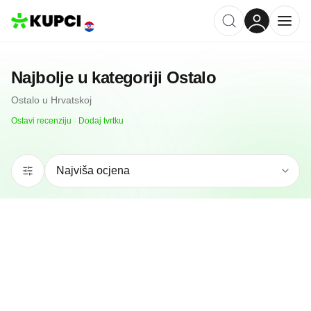
Najbolje u kategoriji
Ostalo
Ostalo
u
Hrvatskoj
Ostavi recenziju
·
Dodaj tvrtku
5.0
(
1
)
ART BOTTEGA d.o.o.
Zagreb, HR