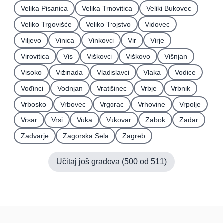
Velika Pisanica
Velika Trnovitica
Veliki Bukovec
Veliko Trgovišće
Veliko Trojstvo
Vidovec
Viljevo
Vinica
Vinkovci
Vir
Virje
Virovitica
Vis
Viškovci
Viškovo
Višnjan
Visoko
Vižinada
Vladislavci
Vlaka
Vodice
Vođinci
Vodnjan
Vratišinec
Vrbje
Vrbnik
Vrbosko
Vrbovec
Vrgorac
Vrhovine
Vrpolje
Vrsar
Vrsi
Vuka
Vukovar
Zabok
Zadar
Zadvarje
Zagorska Sela
Zagreb
Učitaj još gradova (
500
od
511
)