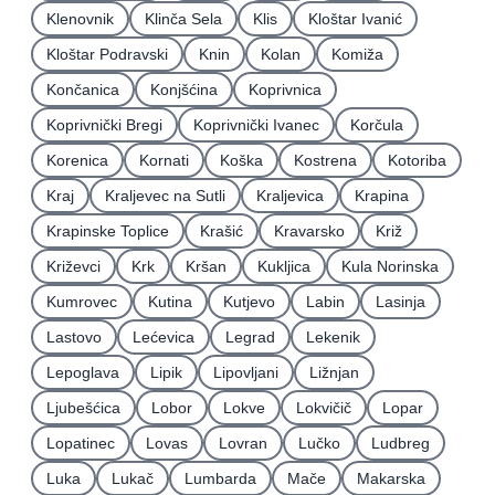
Klenovnik
Klinča Sela
Klis
Kloštar Ivanić
Kloštar Podravski
Knin
Kolan
Komiža
Končanica
Konjšćina
Koprivnica
Koprivnički Bregi
Koprivnički Ivanec
Korčula
Korenica
Kornati
Koška
Kostrena
Kotoriba
Kraj
Kraljevec na Sutli
Kraljevica
Krapina
Krapinske Toplice
Krašić
Kravarsko
Križ
Križevci
Krk
Kršan
Kukljica
Kula Norinska
Kumrovec
Kutina
Kutjevo
Labin
Lasinja
Lastovo
Lećevica
Legrad
Lekenik
Lepoglava
Lipik
Lipovljani
Ližnjan
Ljubešćica
Lobor
Lokve
Lokvičič
Lopar
Lopatinec
Lovas
Lovran
Lučko
Ludbreg
Luka
Lukač
Lumbarda
Mače
Makarska