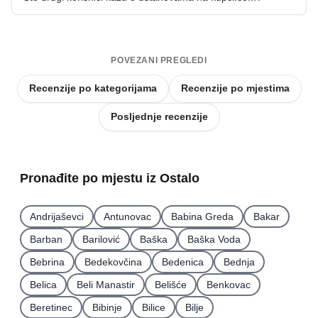
POVEZANI PREGLEDI
Recenzije po kategorijama
Recenzije po mjestima
Posljednje recenzije
Pronađite po mjestu iz Ostalo
Andrijaševci
Antunovac
Babina Greda
Bakar
Barban
Barilović
Baška
Baška Voda
Bebrina
Bedekovčina
Bedenica
Bednja
Belica
Beli Manastir
Belišće
Benkovac
Beretinec
Bibinje
Bilice
Bilje