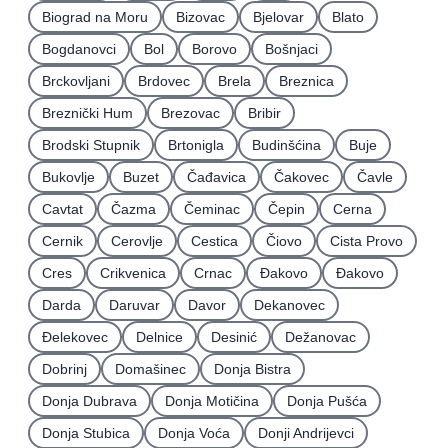
Biograd na Moru
Bizovac
Bjelovar
Blato
Bogdanovci
Bol
Borovo
Bošnjaci
Brckovljani
Brdovec
Brela
Breznica
Breznički Hum
Brezovac
Bribir
Brodski Stupnik
Brtonigla
Budinšćina
Buje
Bukovlje
Buzet
Čađavica
Čakovec
Čavle
Cavtat
Čazma
Čeminac
Čepin
Cerna
Cernik
Cerovlje
Cestica
Čiovo
Cista Provo
Cres
Crikvenica
Crnac
Đakovo
Ðakovo
Darda
Daruvar
Davor
Dekanovec
Ðelekovec
Delnice
Desinić
Dežanovac
Dobrinj
Domašinec
Donja Bistra
Donja Dubrava
Donja Motičina
Donja Pušća
Donja Stubica
Donja Voća
Donji Andrijevci