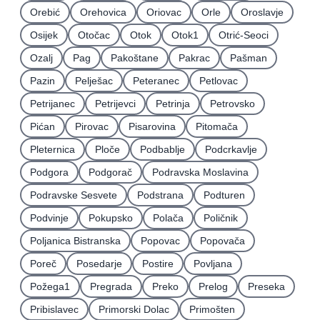
Orebić
Orehovica
Oriovac
Orle
Oroslavje
Osijek
Otočac
Otok
Otok1
Otrić-Seoci
Ozalj
Pag
Pakoštane
Pakrac
Pašman
Pazin
Pelješac
Peteranec
Petlovac
Petrijanec
Petrijevci
Petrinja
Petrovsko
Pićan
Pirovac
Pisarovina
Pitomača
Pleternica
Ploče
Podbablje
Podcrkavlje
Podgora
Podgorač
Podravska Moslavina
Podravske Sesvete
Podstrana
Podturen
Podvinje
Pokupsko
Polača
Poličnik
Poljanica Bistranska
Popovac
Popovača
Poreč
Posedarje
Postire
Povljana
Požega1
Pregrada
Preko
Prelog
Preseka
Pribislavec
Primorski Dolac
Primošten