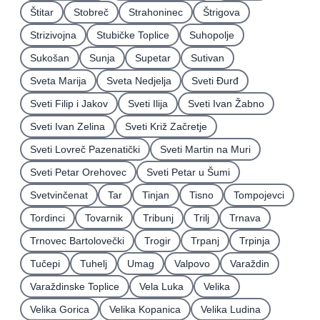
Štitar
Stobreč
Strahoninec
Štrigova
Strizivojna
Stubičke Toplice
Suhopolje
Sukošan
Sunja
Supetar
Sutivan
Sveta Marija
Sveta Nedjelja
Sveti Ðurđ
Sveti Filip i Jakov
Sveti Ilija
Sveti Ivan Žabno
Sveti Ivan Zelina
Sveti Križ Začretje
Sveti Lovreč Pazenatički
Sveti Martin na Muri
Sveti Petar Orehovec
Sveti Petar u Šumi
Svetvinčenat
Tar
Tinjan
Tisno
Tompojevci
Tordinci
Tovarnik
Tribunj
Trilj
Trnava
Trnovec Bartolovečki
Trogir
Trpanj
Trpinja
Tučepi
Tuhelj
Umag
Valpovo
Varaždin
Varaždinske Toplice
Vela Luka
Velika
Velika Gorica
Velika Kopanica
Velika Ludina