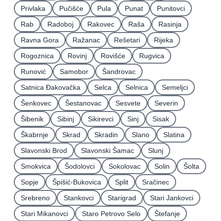
Privlaka
Pučišće
Pula
Punat
Punitovci
Rab
Radoboj
Rakovec
Raša
Rasinja
Ravna Gora
Ražanac
Rešetari
Rijeka
Rogoznica
Rovinj
Rovišće
Rugvica
Runović
Samobor
Šandrovac
Satnica Ðakovačka
Selca
Selnica
Semeljci
Šenkovec
Šestanovac
Sesvete
Severin
Šibenik
Sibinj
Sikirevci
Sinj
Sisak
Škabrnje
Skrad
Skradin
Slano
Slatina
Slavonski Brod
Slavonski Šamac
Slunj
Smokvica
Šodolovci
Sokolovac
Solin
Šolta
Sopje
Špišić-Bukovica
Split
Sračinec
Srebreno
Stankovci
Starigrad
Stari Jankovci
Stari Mikanovci
Staro Petrovo Selo
Štefanje