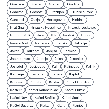
Gračišće
Gradac
Gradec
Gradina
Gradište
Grohote
Grožnjan
Grubišno Polje
Gundinci
Gunja
Hercegovac
Hlebine
Hrašćina
Hrvatska Kostajnica
Hrvatski Leskovac
Hum na Sutli
Hvar
Ilok
Imotski
Ivanec
Ivanić-Grad
Ivankovo
Ivanska
Jakovlje
Jakšić
Jalžabet
Janjina
Jarmina
Jastrebarsko
Jelenje
Jelsa
Jesenice
Josipdol
Josipovac
Kali
Kalinovac
Kalnik
Kamanje
Kanfanar
Kapela
Kaptol
Karlovac
Karojba
Kastav
Kaštel Gomilica
Kaštelir
Kaštel Kambelovac
Kaštel Lukšić
Kaštel Novi
Kaštel Štafilić
Kaštel Stari
Kaštel Sućurac
Klakar
Klana
Klanjec