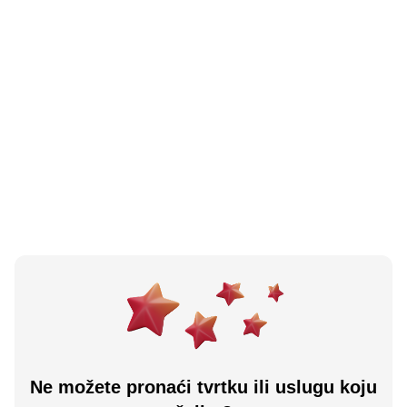
N/A
(0 recenzija)
Stop Shop Osijek
Osijek, HR
Učitaj više
Ne možete pronaći tvrtku ili uslugu koju