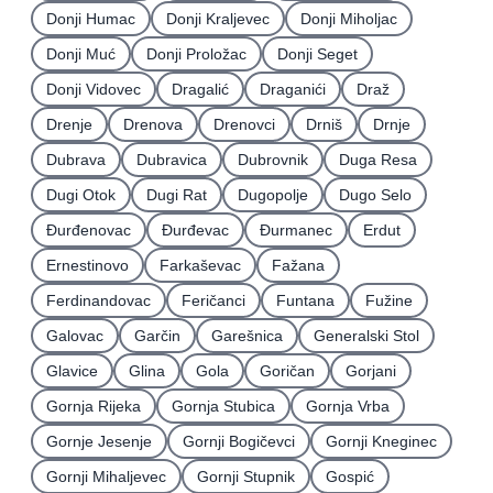
Donji Humac
Donji Kraljevec
Donji Miholjac
Donji Muć
Donji Proložac
Donji Seget
Donji Vidovec
Dragalić
Draganići
Draž
Drenje
Drenova
Drenovci
Drniš
Drnje
Dubrava
Dubravica
Dubrovnik
Duga Resa
Dugi Otok
Dugi Rat
Dugopolje
Dugo Selo
Ðurđenovac
Ðurđevac
Ðurmanec
Erdut
Ernestinovo
Farkaševac
Fažana
Ferdinandovac
Feričanci
Funtana
Fužine
Galovac
Garčin
Garešnica
Generalski Stol
Glavice
Glina
Gola
Goričan
Gorjani
Gornja Rijeka
Gornja Stubica
Gornja Vrba
Gornje Jesenje
Gornji Bogičevci
Gornji Kneginec
Gornji Mihaljevec
Gornji Stupnik
Gospić