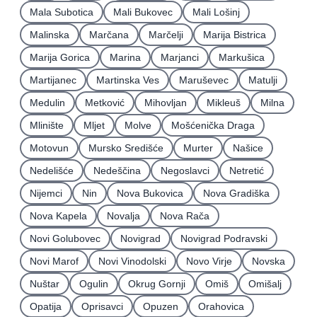
Mala Subotica
Mali Bukovec
Mali Lošinj
Malinska
Marčana
Marčelji
Marija Bistrica
Marija Gorica
Marina
Marjanci
Markušica
Martijanec
Martinska Ves
Maruševec
Matulji
Medulin
Metković
Mihovljan
Mikleuš
Milna
Mlinište
Mljet
Molve
Mošćenička Draga
Motovun
Mursko Središće
Murter
Našice
Nedelišće
Nedeščina
Negoslavci
Netretić
Nijemci
Nin
Nova Bukovica
Nova Gradiška
Nova Kapela
Novalja
Nova Rača
Novi Golubovec
Novigrad
Novigrad Podravski
Novi Marof
Novi Vinodolski
Novo Virje
Novska
Nuštar
Ogulin
Okrug Gornji
Omiš
Omišalj
Opatija
Oprisavci
Opuzen
Orahovica