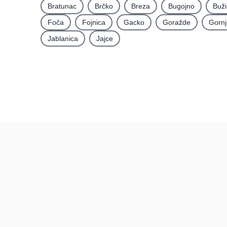
Bratunac
Brčko
Breza
Bugojno
Buž
Foča
Fojnica
Gacko
Goražde
Gornj
Jablanica
Jajce
Recenzije
BiH
Recenzije po mjestima
Recenzije po kategorijama
Pravi kupci, prave recenzije.
Posljednje recenzije