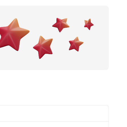
Po gradu ili mjestu
Posljednje recenzije
Dodaj tvrtku
Ostavi recenziju