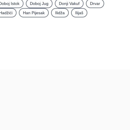
Doboj Istok
Doboj Jug
Donji Vakuf
Drvar
Hadžići
Han Pijesak
Ilidža
Ilijaš
rma
Podatci
Uvjeti korištenja
Pravila recenzija
tacija
Postupak prijave i
uklanjanja sadržaja
Politika privatnosti
Politika kolačića