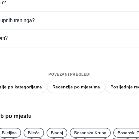
du?
grupnih treninga?
com?
POVEZANI PREGLEDI
ije po kategorijama
Recenzije po mjestima
Posljednje re
lub po mjestu
Bijeljina
Bileća
Blagaj
Bosanska Krupa
Bosanski P