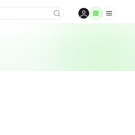
Dobrodošli
Prijavite se za pristup
Proizvodi i rješenja
Prijavi se
Po kategoriji