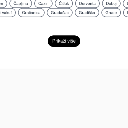
im
Čapljina
Cazin
Čitluk
Derventa
Doboj
i Vakuf
Gračanica
Gradačac
Gradiška
Grude
Prikaži više
Pomoć
Platfo
FAQ
O nama
Kontakt
Paketi
Povratne informacije
Dokumen